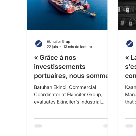
Ekinciler Grup
22 juin
13 min de lecture
« Grâce à nos
« L
investissements
s'e
portuaires, nous sommes
con
devenus un écosystème
éle
Batuhan Ekinci, Commercial
Kaan
industriel qui produit,
Coordinator at Ekinciler Group,
Mana
evaluates Ekinciler's industrial
that
exporte et s'ouvre au
heritage spanning over 60 years, its
strug
monde. »
production and export structure
of tw
strengthened by port investments,
and 
and its sustainable growth strategy.