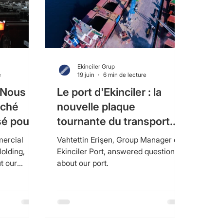
Ekinciler Grup
e
19 juin
6 min de lecture
: Nous
Le port d'Ekinciler : la
rché
nouvelle plaque
isé pour
tournante du transport
e.
intermodal en Turquie.
mercial
Vahtettin Erişen, Group Manager of
Holding,
Ekinciler Port, answered questions
t our
about our port.