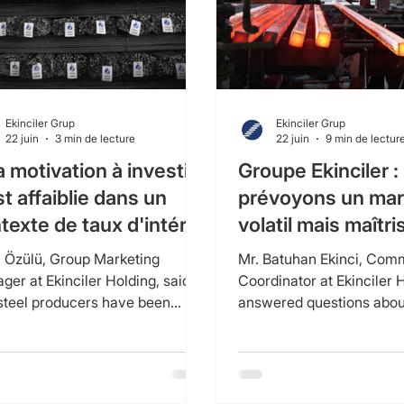
Ekinciler Grup
Ekinciler Grup
22 juin
3 min de lecture
22 juin
9 min de lectur
a motivation à investir
Groupe Ekinciler 
st affaiblie dans un
prévoyons un ma
texte de taux d'intérêt
volatil mais maîtr
vés »
le reste de l'anné
 Özülü, Group Marketing
Mr. Batuhan Ekinci, Com
ger at Ekinciler Holding, said
Coordinator at Ekinciler 
 steel producers have been
answered questions abou
gling to stay afloat in the face
industry.
o years of financial pressure
weak domestic demand.