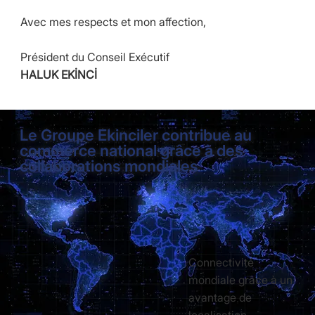
Avec mes respects et mon affection,
Président du Conseil Exécutif
HALUK EKİNCİ
Le Groupe Ekinciler contribue au
commerce national grâce à des
collaborations mondiales
Connectivité
mondiale grâce à un
avantage de
localisation