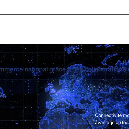
ommerce national grâce à des collaborations
Connectivité mo
avantage de loca