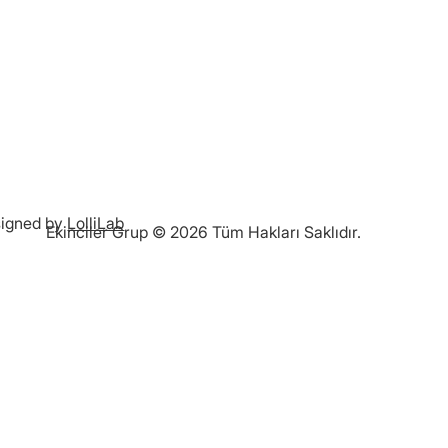
igned by
LolliLab
Ekinciler Grup © 2026 Tüm Hakları Saklıdır.