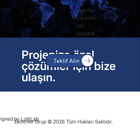
n
avantajı
yla küre
sel
bağlantı
Projenize özel
Teklif Alın
çözümler için bize
ulaşın.
igned by
LolliLab
Ekinciler Grup © 2026 Tüm Hakları Saklıdır.