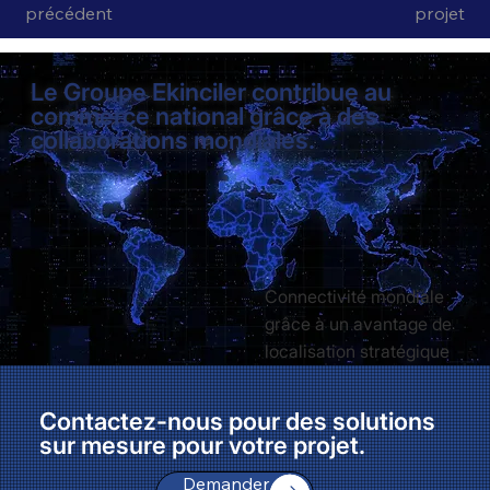
précédent
projet
Le Groupe Ekinciler contribue au
commerce national grâce à des
collaborations mondiales.
Connectivité mondiale
grâce à un avantage de
localisation stratégique
Contactez-nous pour des solutions
sur mesure pour votre projet.
Demander