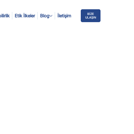
BİZE
lirlik
Etik İlkeler
Blog
İletişim
ULAŞIN