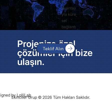
n
avantajı
yla küre
sel
bağlantı
Projenize özel
Teklif Alın
çözümler için bize
ulaşın.
igned by
LolliLab
Ekinciler Grup © 2026 Tüm Hakları Saklıdır.