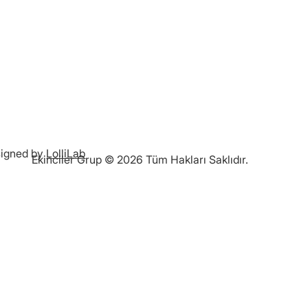
igned by
LolliLab
Ekinciler Grup © 2026 Tüm Hakları Saklıdır.