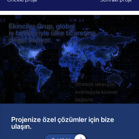
Ekinciler Grup, global
iş birlikleriyle ülke ticaretine
değer katıyor.
Stratejik lokasyon
avantajıyla küresel
bağlantı
Projenize özel çözümler için bize
ulaşın.