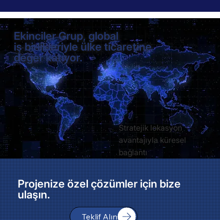
Ekinciler Grup, global
iş birlikleriyle ülke ticaretine
değer katıyor.
Stratejik lokasyon
avantajıyla küresel
bağlantı
Projenize özel çözümler için bize
ulaşın.
Teklif Alın