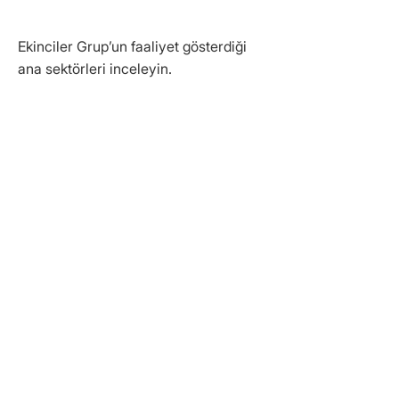
Faaliyet Alanlarımız
Ekinciler Grup’un faaliyet gösterdiği
ana sektörleri inceleyin.
Hazır
De
En
Li
Beto
mir
erji
ma
n &
Çeli
n
İnşaa
k
t