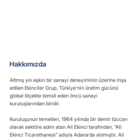
Oksij
Grup
Sigo
Lojis
en
Şirketl
rta
tik
Tesisl
erimiz
eri
Hakkımızda
Altmış yılı aşkın bir sanayi deneyiminin üzerine inşa
edilen Ekinciler Grup, Türkiye’nin üretim gücünü
global ölçekte temsil eden öncü sanayi
kuruluşlarından biridir.
Kuruluşunun temelleri, 1964 yılında bir demir tüccarı
olarak sektöre adım atan Ali Ekinci tarafından, “Ali
Ekinci Ticarethanesi” adıyla Adana’da atılmıştır. Ali