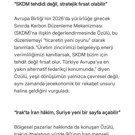
“SKDM tehdidi değil, stratejik fırsat olabilir”
Avrupa Birliği’nin 2026’da yürürlüğe girecek 
Sınırda Karbon Düzenleme Mekanizması 
(SKDM)’na ilişkin değerlendirmesinde Özülü, bu 
düzenlemeyi “ticaretin yeni oyunu” olarak 
tanımladı.“Üretim zincirimizi belgeleyip enerji 
verimliliğimizi kanıtlarsak, SKDM bizim için 
tehdit değil fırsat olur. Türkiye Avrupa’ya en 
yakın alternatif tedarikçi konumunda,” diyen 
Özülü, yeşil dönüşümün yalnızca çevresel değil, 
aynı zamanda jeoekonomik bir rekabet unsuru 
haline geldiğini vurguladı.
“Irak’ta İran hâkim, Suriye yeni bir sayfa açabilir”
Bölgesel pazarlar hakkında da konuşan Özülü, 
Irak’ın ithalatının yüzde 90’ının İran menşeli 