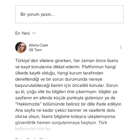
Bir yorum yazın...
En Yeni
Ekinciler Grup: Yılın geri kalanı için
dalgalı ama kontrollü bir piyasa
Afelia Clark
bekliyoruz.
09 Tem
Türkiye'den sitelere girerken, her zaman önce lisans 
ve kayıt konularına dikkat ederim. Platformun hangi 
ülkede kayıtlı olduğu, hangi kurum tarafından 
denetlendiği ve bir sorun durumunda nereye 
başvurulabileceği benim için öncelikli konular. Sorun 
şu ki, çoğu site bu bilgileri öne çıkarmıyor: bilgiler ya 
sayfanın en altında küçük puntoyla gizleniyor ya da 
"Hakkımızda" bölümünde belirsiz bir dille ifade ediliyor. 
Ana sayfa ne kadar çekici banner ve vaatlerle dolu 
olursa olsun, lisans bilgisine kolayca ulaşılamıyorsa 
güvenilirlik hemen sorgulanmaya başlıyor. Türk 
kullanıcılar için bu…