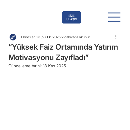
BİZE
ULAŞIN
Ekinciler Grup
7 Eki 2025
2 dakikada okunur
“Yüksek Faiz Ortamında Yatırım
Motivasyonu Zayıfladı”
Güncelleme tarihi:
13 Kas 2025